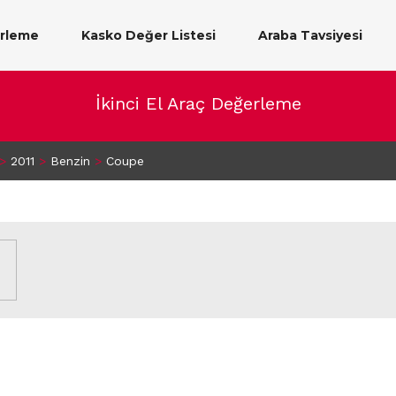
erleme
Kasko Değer Listesi
Araba Tavsiyesi
İkinci El Araç Değerleme
>
2011
>
Benzin
>
Coupe