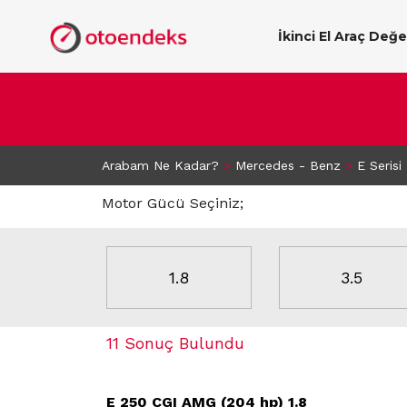
İkinci El Araç Değ
Arabam Ne Kadar?
>
Mercedes - Benz
>
E Serisi
Motor Gücü Seçiniz;
1.8
3.5
11 Sonuç Bulundu
E 250 CGI AMG (204 hp) 1.8