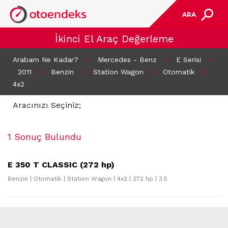
ARA
İkinci El Araç Değerleme
Arabam Ne Kadar?
>
Mercedes - Benz
>
E Serisi
>
2011
>
Benzin
>
Station Wagon
>
Otomatik
>
4x2
Aracınızı Seçiniz;
1 Sonuç Bulundu
E 350 T CLASSIC (272 hp)
Benzin | Otomatik | Station Wagon | 4x2 | 272 hp | 3.5