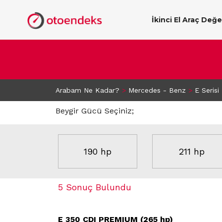
İkinci El Araç Değ
Arabam Ne Kadar?
>
Mercedes - Benz
>
E Serisi
Beygir Gücü Seçiniz;
190 hp
211 hp
5 Sonuç Bulundu
E 350 CDI PREMIUM (265 hp)