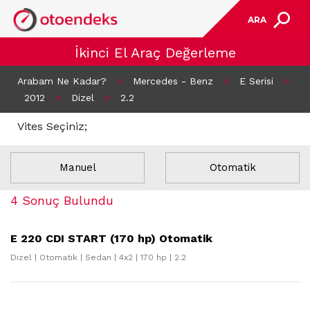
ARA
İkinci El Araç Değerleme
Arabam Ne Kadar?
>
Mercedes - Benz
>
E Serisi
>
2012
>
Dizel
>
2.2
Vites Seçiniz;
Manuel
Otomatik
4 Sonuç Bulundu
E 220 CDI START (170 hp) Otomatik
Dizel | Otomatik | Sedan | 4x2 | 170 hp | 2.2