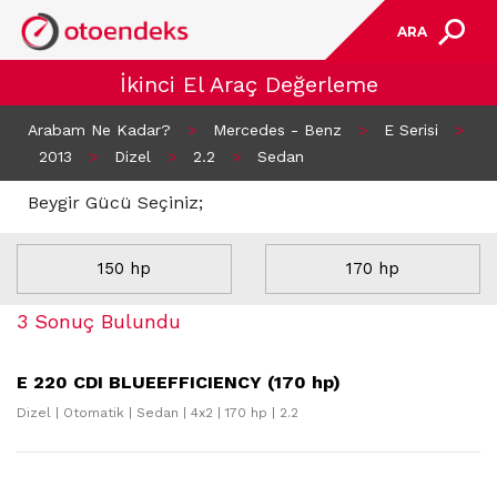
ARA
İkinci El Araç Değerleme
Arabam Ne Kadar?
>
Mercedes - Benz
>
E Serisi
>
2013
>
Dizel
>
2.2
>
Sedan
Beygir Gücü Seçiniz;
150 hp
170 hp
3 Sonuç Bulundu
E 220 CDI BLUEEFFICIENCY (170 hp)
Dizel | Otomatik | Sedan | 4x2 | 170 hp | 2.2