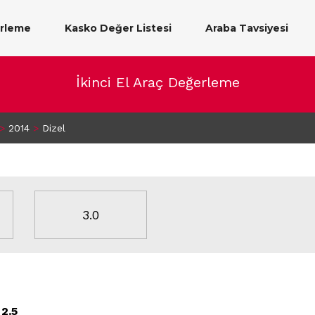
erleme
Kasko Değer Listesi
Araba Tavsiyesi
İkinci El Araç Değerleme
>
2014
>
Dizel
3.0
2.5