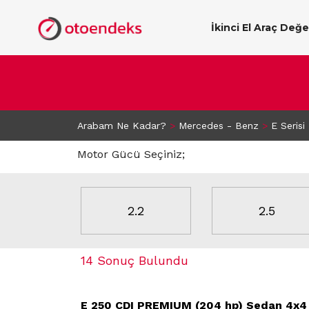
İkinci El Araç Değ
Arabam Ne Kadar?
>
Mercedes - Benz
>
E Serisi
Motor Gücü Seçiniz;
2.2
2.5
14 Sonuç Bulundu
E 250 CDI PREMIUM (204 hp) Sedan 4x4 