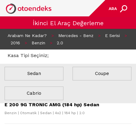
ARA
İkinci El Araç Değerleme
Arabam Ne Kadar?
>
Mercedes - Benz
>
E Serisi
>
2016
>
Benzin
>
2.0
Kasa Tipi Seçiniz;
Sedan
Coupe
7 Sonuç Bulundu
Cabrio
E 200 9G TRONIC AMG (184 hp) Sedan
Benzin | Otomatik | Sedan | 4x2 | 184 hp | 2.0