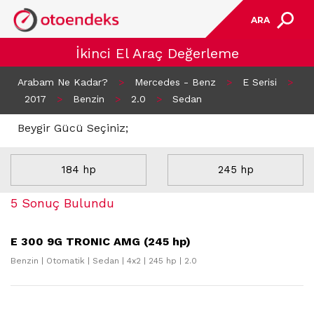
ARA
İkinci El Araç Değerleme
Arabam Ne Kadar?
>
Mercedes - Benz
>
E Serisi
>
2017
>
Benzin
>
2.0
>
Sedan
Beygir Gücü Seçiniz;
184 hp
245 hp
5 Sonuç Bulundu
E 300 9G TRONIC AMG (245 hp)
Benzin | Otomatik | Sedan | 4x2 | 245 hp | 2.0