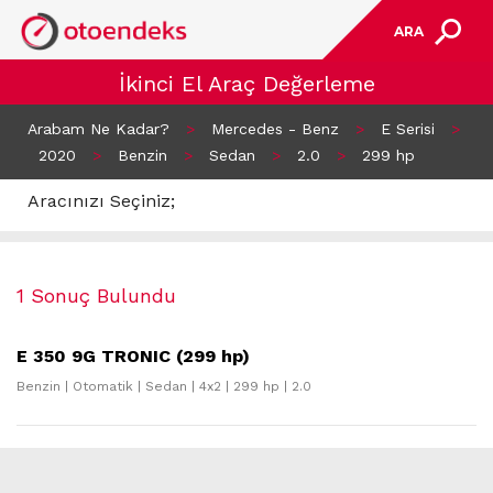
ARA
İkinci El Araç Değerleme
Arabam Ne Kadar?
>
Mercedes - Benz
>
E Serisi
>
2020
>
Benzin
>
Sedan
>
2.0
>
299 hp
Aracınızı Seçiniz;
1 Sonuç Bulundu
E 350 9G TRONIC (299 hp)
Benzin | Otomatik | Sedan | 4x2 | 299 hp | 2.0