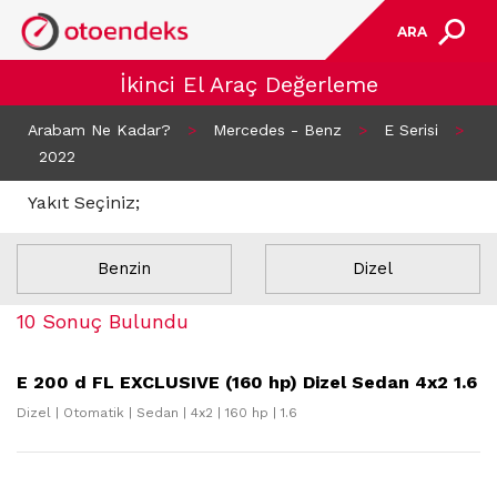
ARA
İkinci El Araç Değerleme
Arabam Ne Kadar?
>
Mercedes - Benz
>
E Serisi
>
2022
Yakıt Seçiniz;
Benzin
Dizel
10 Sonuç Bulundu
E 200 d FL EXCLUSIVE (160 hp) Dizel Sedan 4x2 1.6
Dizel | Otomatik | Sedan | 4x2 | 160 hp | 1.6