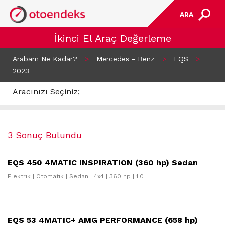
ARA
İkinci El Araç Değerleme
Arabam Ne Kadar?
>
Mercedes - Benz
>
EQS
>
2023
Aracınızı Seçiniz;
3 Sonuç Bulundu
EQS 450 4MATIC INSPIRATION (360 hp) Sedan
Elektrik | Otomatik | Sedan | 4x4 | 360 hp | 1.0
EQS 53 4MATIC+ AMG PERFORMANCE (658 hp)