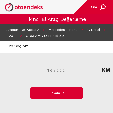
ARA
İkinci El Araç Değerleme
Arabam Ne Kadar?
>
Mercedes - Benz
>
G Serisi
>
2012
>
G 63 AMG (544 hp) 5.5
Km Seçiniz;
KM
Devam Et