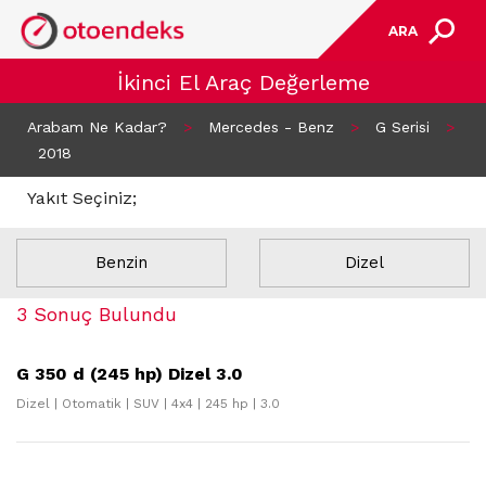
ARA
İkinci El Araç Değerleme
Arabam Ne Kadar?
>
Mercedes - Benz
>
G Serisi
>
2018
Yakıt Seçiniz;
Benzin
Dizel
3 Sonuç Bulundu
G 350 d (245 hp) Dizel 3.0
Dizel | Otomatik | SUV | 4x4 | 245 hp | 3.0