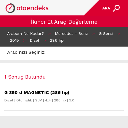
ARA
İkinci El Araç Değerleme
Arabam Ne Kadar?
>
Mercedes - Benz
>
G Serisi
>
2019
>
Dizel
>
286 hp
Aracınızı Seçiniz;
1 Sonuç Bulundu
G 350 d MAGNETIC (286 hp)
Dizel | Otomatik | SUV | 4x4 | 286 hp | 3.0