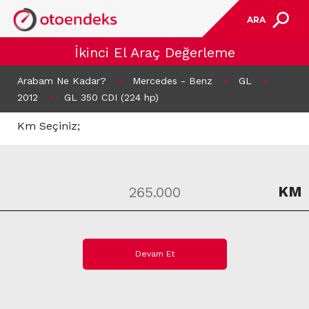
ARA
İkinci El Araç Değerleme
Arabam Ne Kadar?
>
Mercedes - Benz
>
GL
>
2012
>
GL 350 CDI (224 hp)
Km Seçiniz;
KM
Devam Et