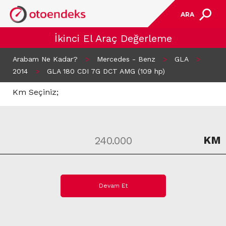
ARA
İkinci El Araç Değerleme
Arabam Ne Kadar?
>
Mercedes - Benz
>
GLA
>
2014
>
GLA 180 CDI 7G DCT AMG (109 hp)
Km Seçiniz;
KM
Devam Et