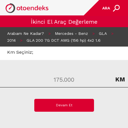
ARA
İkinci El Araç Değerleme
Arabam Ne Kadar?
>
Mercedes - Benz
>
GLA
>
2014
>
GLA 200 7G DCT AMG (156 hp) 4x2 1.6
Km Seçiniz;
KM
Devam Et