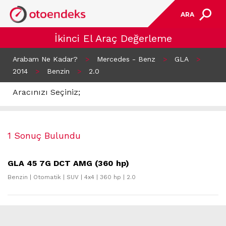
ARA
İkinci El Araç Değerleme
Arabam Ne Kadar?
>
Mercedes - Benz
>
GLA
>
2014
>
Benzin
>
2.0
Aracınızı Seçiniz;
1 Sonuç Bulundu
GLA 45 7G DCT AMG (360 hp)
Benzin | Otomatik | SUV | 4x4 | 360 hp | 2.0