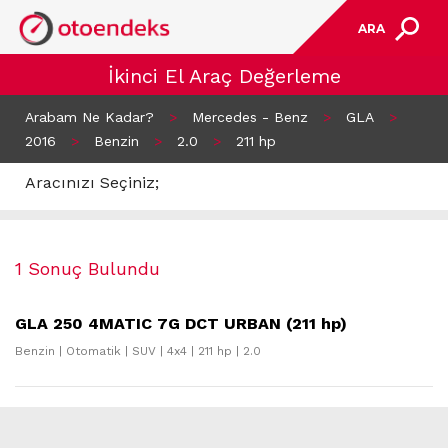
ARA
İkinci El Araç Değerleme
Arabam Ne Kadar?
>
Mercedes - Benz
>
GLA
>
2016
>
Benzin
>
2.0
>
211 hp
Aracınızı Seçiniz;
1 Sonuç Bulundu
GLA 250 4MATIC 7G DCT URBAN (211 hp)
Benzin | Otomatik | SUV | 4x4 | 211 hp | 2.0