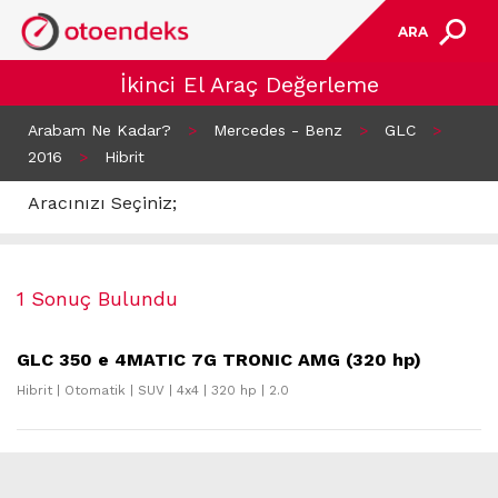
ARA
İkinci El Araç Değerleme
Arabam Ne Kadar?
>
Mercedes - Benz
>
GLC
>
2016
>
Hibrit
Aracınızı Seçiniz;
1 Sonuç Bulundu
GLC 350 e 4MATIC 7G TRONIC AMG (320 hp)
Hibrit | Otomatik | SUV | 4x4 | 320 hp | 2.0