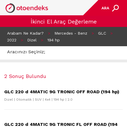
ARA
İkinci El Araç Değerleme
Arabam Ne Kadar?
>
Mercedes - Benz
>
GLC
>
2022
>
Dizel
>
194 hp
Aracınızı Seçiniz;
2 Sonuç Bulundu
GLC 220 d 4MATIC 9G TRONIC OFF ROAD (194 hp)
Dizel | Otomatik | SUV | 4x4 | 194 hp | 2.0
GLC 220 d 4MATIC 9G TRONIC FL OFF ROAD (194