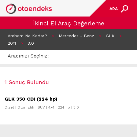
ARA
İkinci El Araç Değerleme
Arabam Ne Kadar?
>
Mercedes - Benz
>
GLK
>
2011
>
3.0
Aracınızı Seçiniz;
1 Sonuç Bulundu
GLK 350 CDI (224 hp)
Dizel | Otomatik | SUV | 4x4 | 224 hp | 3.0