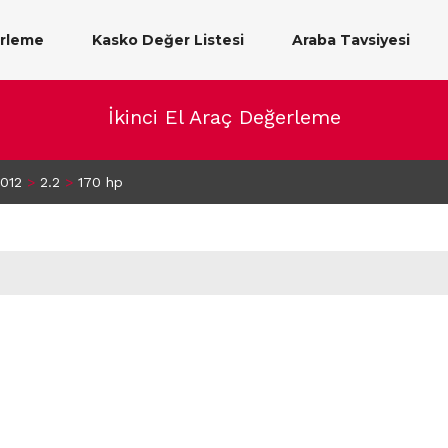
erleme
Kasko Değer Listesi
Araba Tavsiyesi
İkinci El Araç Değerleme
012
>
2.2
>
170 hp