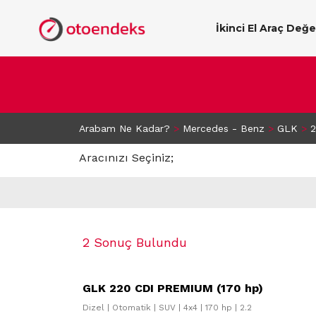
İkinci El Araç Değ
Arabam Ne Kadar?
>
Mercedes - Benz
>
GLK
>
2
Aracınızı Seçiniz;
2 Sonuç Bulundu
GLK 220 CDI PREMIUM (170 hp)
Dizel | Otomatik | SUV | 4x4 | 170 hp | 2.2