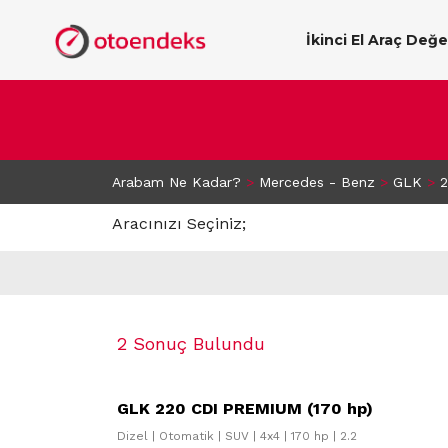
İkinci El Araç Değ
Arabam Ne Kadar?
>
Mercedes - Benz
>
GLK
>
2
Aracınızı Seçiniz;
2 Sonuç Bulundu
GLK 220 CDI PREMIUM (170 hp)
Dizel | Otomatik | SUV | 4x4 | 170 hp | 2.2