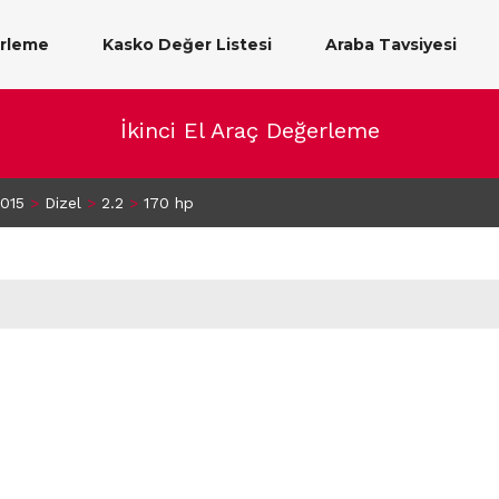
erleme
Kasko Değer Listesi
Araba Tavsiyesi
İkinci El Araç Değerleme
015
>
Dizel
>
2.2
>
170 hp