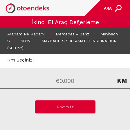
ARA
İkinci El Araç Değerleme
Arabam Ne Kadar?
>
Mercedes - Benz
>
Maybach
S
>
2022
>
MAYBACH S 580 4MATIC INSPIRATION+
(503 hp)
Km Seçiniz;
KM
Devam Et