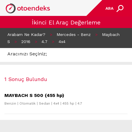
ARA
İkinci El Araç Değerleme
Arabam Ne Kadar?
>
Mercedes - Benz
>
Maybach
S
>
2016
>
4.7
>
4x4
Aracınızı Seçiniz;
1 Sonuç Bulundu
MAYBACH S 500 (455 hp)
Benzin | Otomatik | Sedan | 4x4 | 455 hp | 4.7