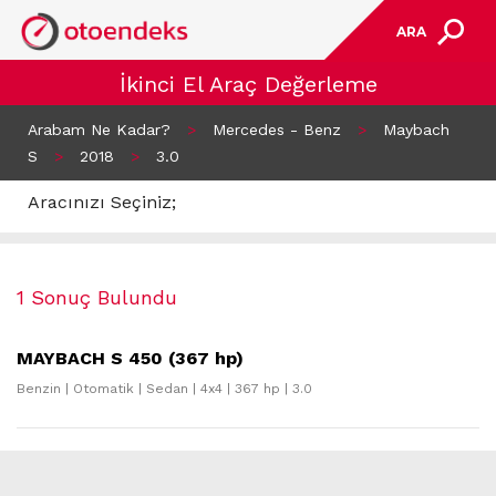
ARA
İkinci El Araç Değerleme
Arabam Ne Kadar?
>
Mercedes - Benz
>
Maybach
S
>
2018
>
3.0
Aracınızı Seçiniz;
1 Sonuç Bulundu
MAYBACH S 450 (367 hp)
Benzin | Otomatik | Sedan | 4x4 | 367 hp | 3.0