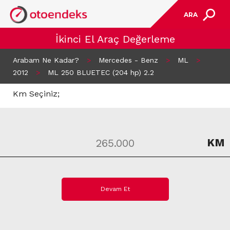
ARA
İkinci El Araç Değerleme
Arabam Ne Kadar?
>
Mercedes - Benz
>
ML
>
2012
>
ML 250 BLUETEC (204 hp) 2.2
Km Seçiniz;
KM
Devam Et