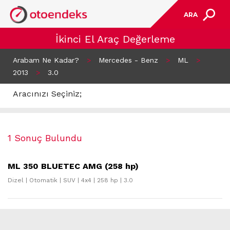
ARA
İkinci El Araç Değerleme
Arabam Ne Kadar?
>
Mercedes - Benz
>
ML
>
2013
>
3.0
Aracınızı Seçiniz;
1 Sonuç Bulundu
ML 350 BLUETEC AMG (258 hp)
Dizel | Otomatik | SUV | 4x4 | 258 hp | 3.0