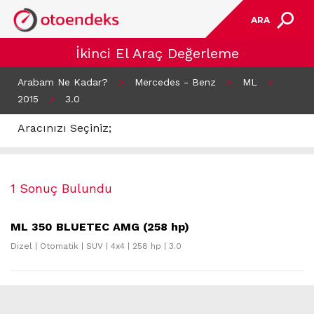
ARA
İkinci El Araç Değerleme
Arabam Ne Kadar?
>
Mercedes - Benz
>
ML
>
2015
>
3.0
Aracınızı Seçiniz;
1 Sonuç Bulundu
ML 350 BLUETEC AMG (258 hp)
Dizel | Otomatik | SUV | 4x4 | 258 hp | 3.0