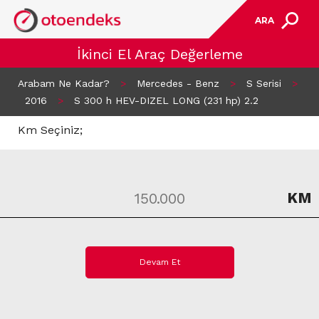
ARA
İkinci El Araç Değerleme
Arabam Ne Kadar?
>
Mercedes - Benz
>
S Serisi
>
2016
>
S 300 h HEV-DIZEL LONG (231 hp) 2.2
Km Seçiniz;
KM
Devam Et