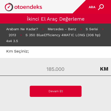
ARA
İkinci El Araç Değerleme
Arabam Ne Kadar?
>
Mercedes - Benz
>
S Serisi
>
2013
>
S 350 BlueEfficiency 4MATIC LONG (306 hp)
4x4 3.5
Km Seçiniz;
KM
Devam Et