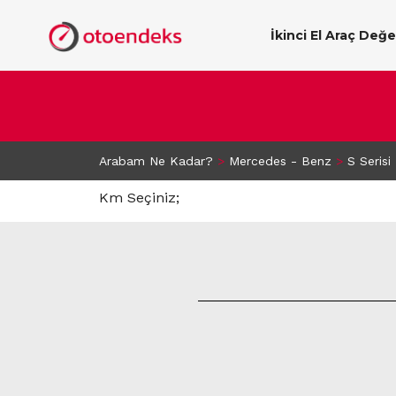
İkinci El Araç Değ
Arabam Ne Kadar?
>
Mercedes - Benz
>
S Serisi
Km Seçiniz;