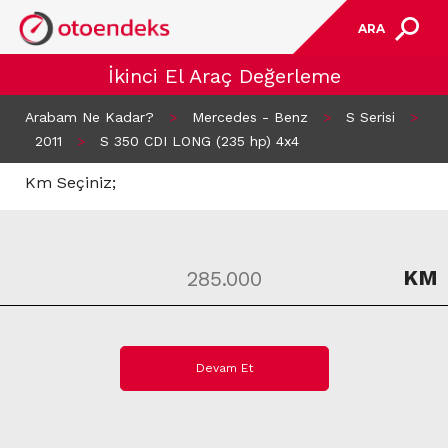
ARA
İkinci El Araç Değerleme
Arabam Ne Kadar?
>
Mercedes - Benz
>
S Serisi
>
2011
>
S 350 CDI LONG (235 hp) 4x4
Km Seçiniz;
KM
Devam Et