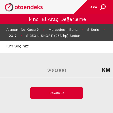
ARA
İkinci El Araç Değerleme
Arabam Ne Kadar?
>
Mercedes - Benz
>
S Serisi
>
2017
>
S 350 d SHORT (258 hp) Sedan
Km Seçiniz;
KM
Devam Et