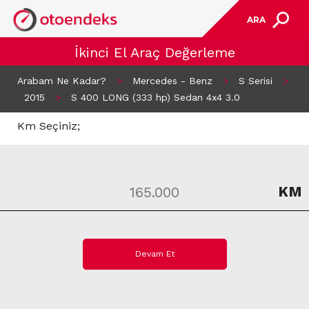
ARA
İkinci El Araç Değerleme
Arabam Ne Kadar?
>
Mercedes - Benz
>
S Serisi
>
2015
>
S 400 LONG (333 hp) Sedan 4x4 3.0
Km Seçiniz;
KM
Devam Et