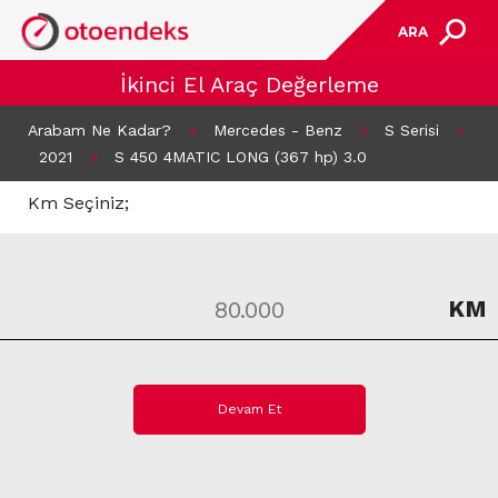
ARA
İkinci El Araç Değerleme
Arabam Ne Kadar?
>
Mercedes - Benz
>
S Serisi
>
2021
>
S 450 4MATIC LONG (367 hp) 3.0
Km Seçiniz;
KM
Devam Et