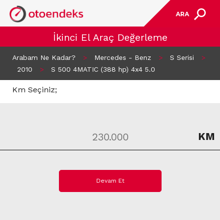
ARA
İkinci El Araç Değerleme
Arabam Ne Kadar?
>
Mercedes - Benz
>
S Serisi
>
2010
>
S 500 4MATIC (388 hp) 4x4 5.0
Km Seçiniz;
KM
Devam Et