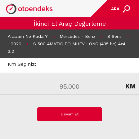
ARA
İkinci El Araç Değerleme
Arabam Ne Kadar?
>
Mercedes - Benz
>
S Serisi
>
2020
>
S 500 4MATIC EQ MHEV LONG (435 hp) 4x4
3.0
Km Seçiniz;
KM
Devam Et