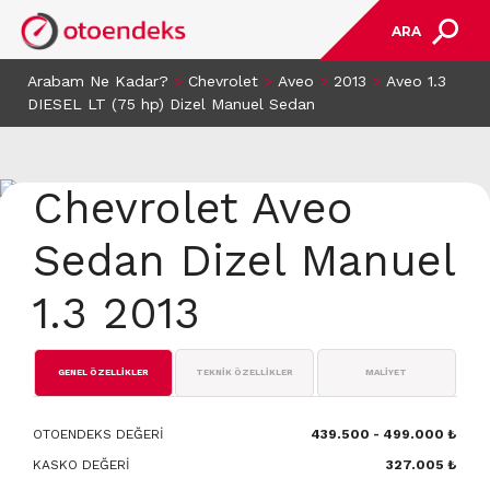
ARA
Arabam Ne Kadar?
>
Chevrolet
>
Aveo
>
2013
>
Aveo 1.3
DIESEL LT (75 hp) Dizel Manuel Sedan
Chevrolet Aveo
Sedan Dizel Manuel
1.3 2013
GENEL ÖZELLİKLER
TEKNİK ÖZELLİKLER
MALİYET
OTOENDEKS DEĞERİ
439.500 - 499.000 ₺
KASKO DEĞERİ
327.005 ₺