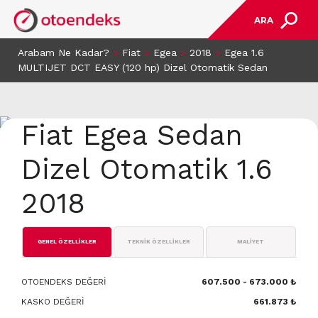
ARA
Arabam Ne Kadar?
>
Fiat
>
Egea
>
2018
>
Egea 1.6
MULTIJET DCT EASY (120 hp) Dizel Otomatik Sedan
Fiat Egea Sedan
Dizel Otomatik 1.6
2018
GENEL ÖZELLİKLER
TEKNİK ÖZELLİKLER
MALİYET
OTOENDEKS DEĞERİ
607.500 - 673.000 ₺
KASKO DEĞERİ
661.873 ₺