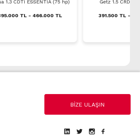
sa 1.3 CDTI ESSENTIA (75 hp)
Getz 1.5 CRDi VG
395.000 TL - 466.000 TL
391.500 TL - 43
BİZE ULAŞIN