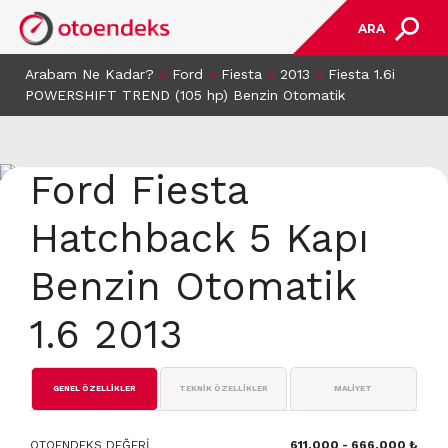
ARA
Arabam Ne Kadar?
>
Ford
>
Fiesta
>
2013
>
Fiesta 1.6i
POWERSHIFT TREND (105 hp) Benzin Otomatik
Ford Fiesta
Hatchback 5 Kapı
Benzin Otomatik
1.6 2013
GENEL ÖZELLİKLER
TEKNİK ÖZELLİKLER
MALİYET
OTOENDEKS DEĞERİ
611.000 - 666.000 ₺