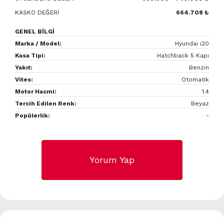
KASKO DEĞERİ
664.708 ₺
GENEL BİLGİ
Marka / Model:
Hyundai i20
Kasa Tipi:
Hatchback 5 Kapı
Yakıt:
Benzin
Vites:
Otomatik
Motor Hacmi:
1.4
Tercih Edilen Renk:
Beyaz
Popülerlik:
-
Yorum Yap