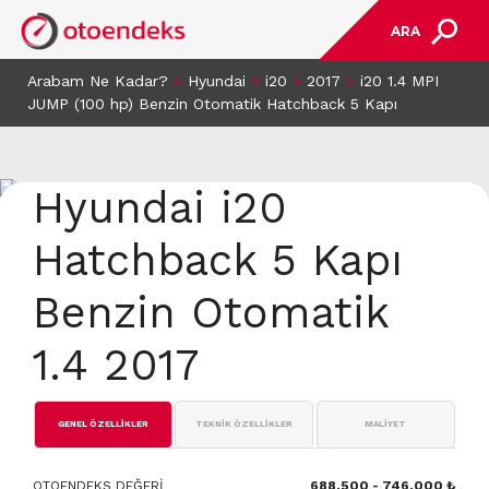
ARA
Arabam Ne Kadar?
>
Hyundai
>
i20
>
2017
>
i20 1.4 MPI
JUMP (100 hp) Benzin Otomatik Hatchback 5 Kapı
Hyundai i20
Hatchback 5 Kapı
Benzin Otomatik
1.4 2017
GENEL ÖZELLİKLER
TEKNİK ÖZELLİKLER
MALİYET
OTOENDEKS DEĞERİ
688.500 - 746.000 ₺