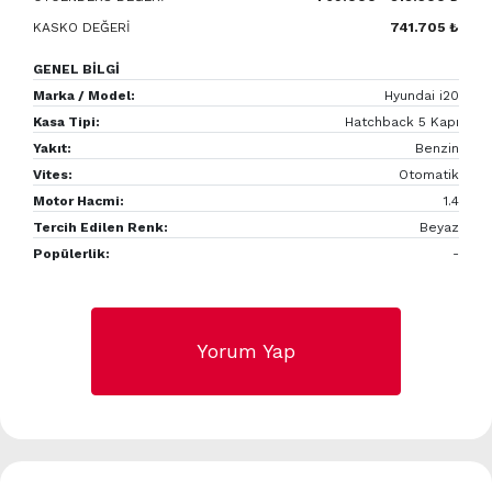
KASKO DEĞERİ
741.705 ₺
GENEL BİLGİ
Marka / Model:
Hyundai i20
Kasa Tipi:
Hatchback 5 Kapı
Yakıt:
Benzin
Vites:
Otomatik
Motor Hacmi:
1.4
Tercih Edilen Renk:
Beyaz
Popülerlik:
-
Yorum Yap