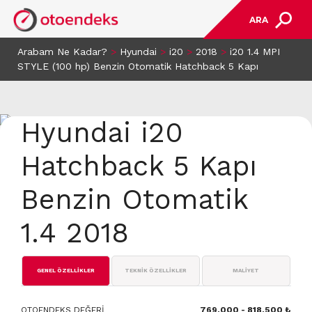
ARA
Arabam Ne Kadar?
>
Hyundai
>
i20
>
2018
>
i20 1.4 MPI
STYLE (100 hp) Benzin Otomatik Hatchback 5 Kapı
Hyundai i20
Hatchback 5 Kapı
Benzin Otomatik
1.4 2018
GENEL ÖZELLİKLER
TEKNİK ÖZELLİKLER
MALİYET
OTOENDEKS DEĞERİ
769.000 - 818.500 ₺