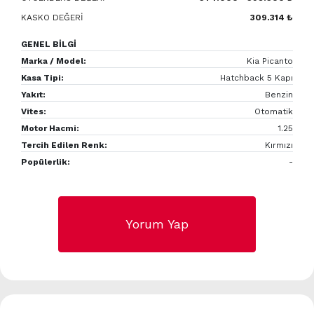
KASKO DEĞERİ
309.314 ₺
GENEL BİLGİ
Marka / Model:
Kia Picanto
Kasa Tipi:
Hatchback 5 Kapı
Yakıt:
Benzin
Vites:
Otomatik
Motor Hacmi:
1.25
Tercih Edilen Renk:
Kırmızı
Popülerlik:
-
Yorum Yap