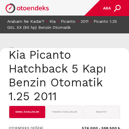
ARA
Arabam Ne Kadar?
>
Kia
>
Picanto
>
2011
>
Picanto 1.25
GSL EX (85 hp) Benzin Otomatik
Kia Picanto
Hatchback 5 Kapı
Benzin Otomatik
1.25 2011
GENEL ÖZELLİKLER
TEKNİK ÖZELLİKLER
MALİYET
OTOENDEKS DEĞERİ
574.000 - 598.500 ₺