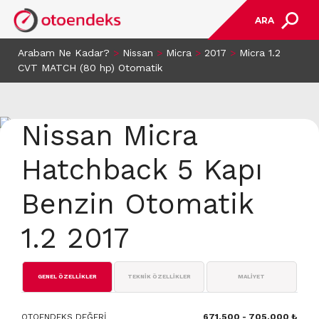
ARA
Arabam Ne Kadar?
>
Nissan
>
Micra
>
2017
>
Micra 1.2
CVT MATCH (80 hp) Otomatik
Nissan Micra
Hatchback 5 Kapı
Benzin Otomatik
1.2 2017
GENEL ÖZELLİKLER
TEKNİK ÖZELLİKLER
MALİYET
OTOENDEKS DEĞERİ
671.500 - 705.000 ₺