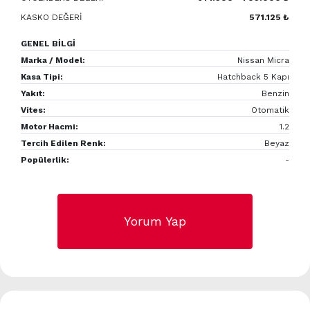
KASKO DEĞERİ
571.125 ₺
GENEL BİLGİ
Marka / Model:
Nissan Micra
Kasa Tipi:
Hatchback 5 Kapı
Yakıt:
Benzin
Vites:
Otomatik
Motor Hacmi:
1.2
Tercih Edilen Renk:
Beyaz
Popülerlik:
-
Yorum Yap