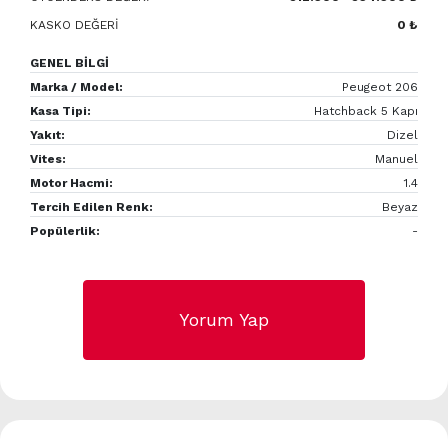
KASKO DEĞERİ
0 ₺
GENEL BİLGİ
Marka / Model:
Peugeot 206
Kasa Tipi:
Hatchback 5 Kapı
Yakıt:
Dizel
Vites:
Manuel
Motor Hacmi:
1.4
Tercih Edilen Renk:
Beyaz
Popülerlik:
-
Yorum Yap