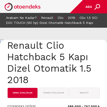
ARA
Arabam Ne Kadar?
>
Renault
>
Clio
>
2018
>
Clio 1.5 DCI
EDC TOUCH (90 hp) Dizel Otomatik Hatchback 5 Kapı
Renault Clio
Hatchback 5 Kapı
Dizel Otomatik 1.5
2018
GENEL ÖZELLİKLER
TEKNİK ÖZELLİKLER
MALİYET
OTOENDEKS DEĞERİ
686.000 - 767.500 ₺