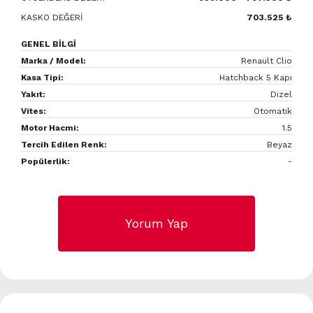
KASKO DEĞERİ
703.525 ₺
GENEL BİLGİ
Marka / Model:
Renault Clio
Kasa Tipi:
Hatchback 5 Kapı
Yakıt:
Dizel
Vites:
Otomatik
Motor Hacmi:
1.5
Tercih Edilen Renk:
Beyaz
Popülerlik:
-
Yorum Yap