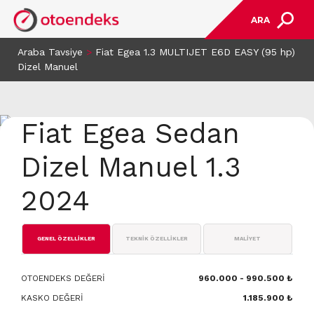
ARA
Araba Tavsiye
>
Fiat Egea 1.3 MULTIJET E6D EASY (95 hp)
Dizel Manuel
Fiat Egea Sedan
Dizel Manuel 1.3
2024
GENEL ÖZELLİKLER
TEKNİK ÖZELLİKLER
MALİYET
OTOENDEKS DEĞERİ
960.000 - 990.500 ₺
KASKO DEĞERİ
1.185.900 ₺